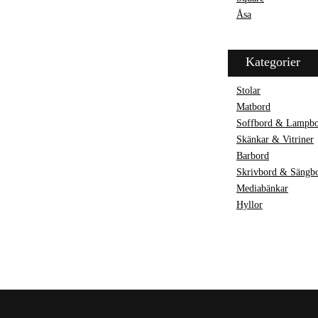
Åsa
Kategorier
Stolar
Matbord
Soffbord & Lampb
Skänkar & Vitriner
Barbord
Skrivbord & Sängb
Mediabänkar
Hyllor