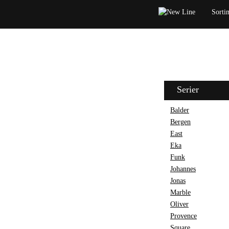
Sorti
Serier
Balder
Bergen
East
Eka
Funk
Johannes
Jonas
Marble
Oliver
Provence
Square