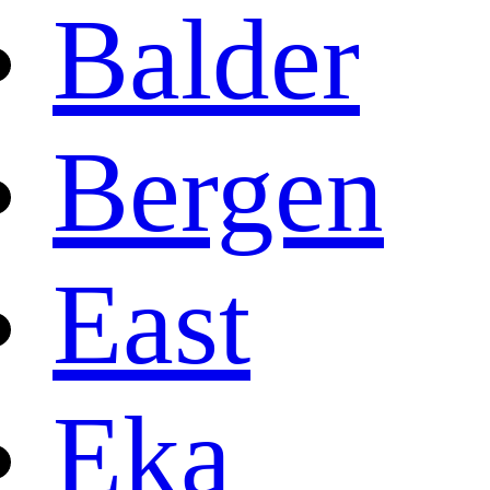
Balder
Bergen
East
Eka