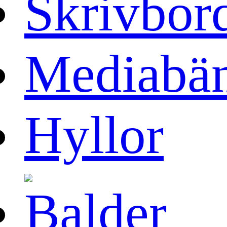
Skrivbor
Mediabä
Hyllor