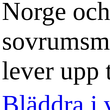
Norge och 
sovrumsmöb
lever upp t
Bläddra i 