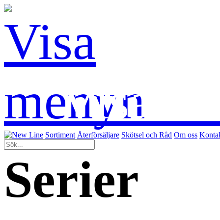
Visa m
Sortiment
Återförsäljare
Skötsel och Råd
Om oss
Konta
Serier